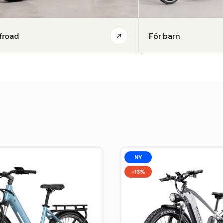
För barn
Elcyklar
NY
-13%