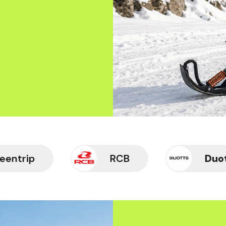
RCB
Duotts