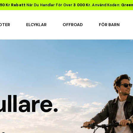
50 Kr Rabatt
När Du Handlar För Över
3 000 Kr
. Använd Koden:
Gree
OTER
ELCYKLAR
OFFROAD
FÖR BARN
llare.
.