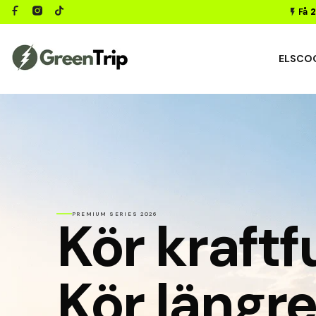
Få
2
ELSCO
Kör kraftfu
PREMIUM SERIES 2026
Kör längre