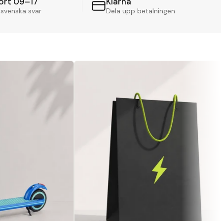
ort 09–17
Klarna
 svenska svar
Dela upp betalningen