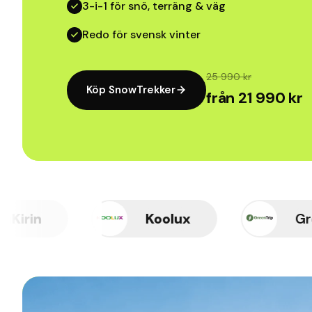
3-i-1 för snö, terräng & väg
Redo för svensk vinter
25 990 kr
Köp SnowTrekker
från 21 990 kr
Koolux
Greentrip