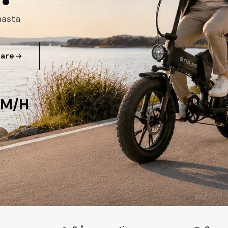
nästa
jare
KM/H