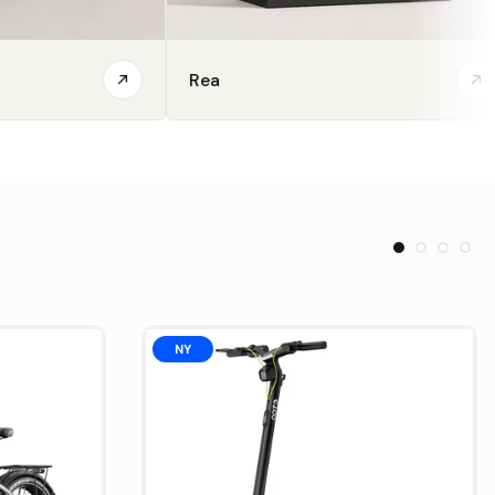
Rea
Elcy
NY