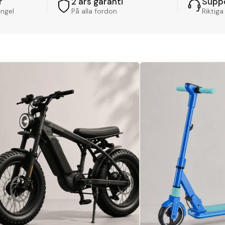
r
2 års garanti
Supp
ångel
På alla fordon
Riktiga