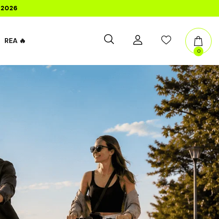
n2026
REA 🔥
0