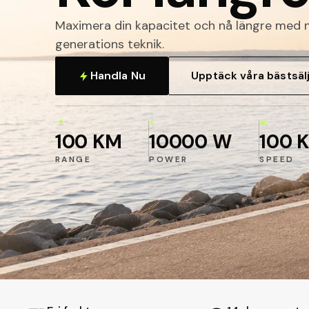
Maximera din kapacitet och nå längre med 
generations teknik.
Handla Nu
Upptäck våra bästsäl
📍
⚡
🎯
100 KM
10000 W
100 
RANGE
POWER
SPEED