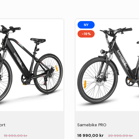
NY
-19%
ort
Samebike PRO
16 990,00 kr
19 990,00 kr
20 990,00 kr