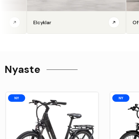
Elcyklar
Offroad
Nyaste
NY
NY